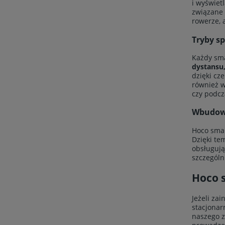
i wyświet
związane
rowerze, 
Tryby s
Każdy sm
dystansu,
dzięki cz
również w
czy podcz
Wbudowa
Hoco sma
Dzięki te
obsługują
szczególn
Hoco 
Jeżeli za
stacjonar
naszego z