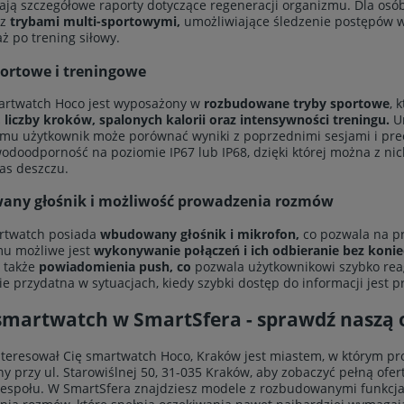
lają szczegółowe raporty dotyczące regeneracji organizmu. Dla osó
 z
trybami multi-sportowymi,
umożliwiające śledzenie postępów w 
aż po trening siłowy.
portowe i treningowe
artwatch Hoco jest wyposażony w
rozbudowane tryby sportowe
, 
 liczby kroków, spalonych kalorii oraz intensywności treningu.
U
emu użytkownik może porównać wyniki z poprzednimi sesjami i precy
odoodporność na poziomie IP67 lub IP68, dzięki której można z ni
as deszczu.
ny głośnik i możliwość prowadzenia rozmów
rtwatch posiada
wbudowany głośnik i mikrofon,
co pozwala na p
mu możliwe jest
wykonywanie połączeń i ich odbieranie bez konie
 także
powiadomienia push, co
pozwala użytkownikowi szybko reag
ie przydatna w sytuacjach, kiedy szybki dostęp do informacji jest p
smartwatch w SmartSfera - sprawdź naszą o
interesował Cię smartwatch Hoco, Kraków jest miastem, w którym p
ny przy ul. Starowiślnej 50, 31-035 Kraków, aby zobaczyć pełną ofer
espołu. W SmartSfera znajdziesz modele z rozbudowanymi funkcja