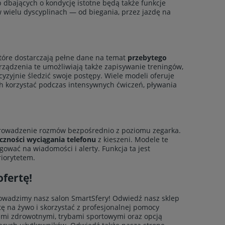
b dbających o kondycję istotne będą także funkcje
wielu dyscyplinach — od biegania, przez jazdę na
które dostarczają pełne dane na temat
przebytego
rządzenia te umożliwiają także zapisywanie treningów,
zyjnie śledzić swoje postępy. Wiele modeli oferuje
ch korzystać podczas intensywnych ćwiczeń, pływania
rowadzenie rozmów bezpośrednio z poziomu zegarka.
czności wyciągania telefonu
z kieszeni. Modele te
ować na wiadomości i alerty. Funkcja ta jest
riorytetem.
fertę!
rowadzimy nasz salon SmartSfery! Odwiedź nasz sklep
tę na żywo i skorzystać z profesjonalnej pomocy
mi zdrowotnymi, trybami sportowymi oraz opcją