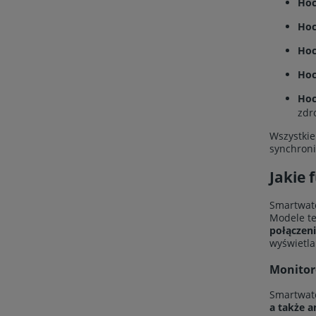
Hoc
Hoc
Hoc
Hoc
Hoc
zdr
Wszystkie
synchroni
Jakie
Smartwatc
Modele t
połączen
wyświetla
Monitor
Smartwatc
a także a