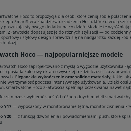
twatche Hoco to propozycja dla osób, które cenią sobie połączen
 sklepu SmartSfera znajdziesz urządzenia Hoco, które oferują szero
rzy poszukują stylowego dodatku na co dzień. Modele te wyróżniają
em. Z łatwością dopasujesz je do różnych stylizacji — od codzienn
, sportowy i stylowy design sprawdzi się na nadgarstku każdej kobie
ch okazji.
watch Hoco — najpopularniejsze modele
rtwatch Hoco zaprojektowano z myślą o wygodzie użytkownika, łąc
oco posiada kolorowy ekran o wysokiej rozdzielczości, co zapewn
niowych.
Eleganckie wykończenie oraz solidne materiały,
takie jak
nie wytrzymałość podczas intensywnego użytkowania. Dzięki obsłu
owi, smartwatche Hoco z łatwością spełniają oczekiwania nawet naj
erze możesz wybierać spośród różnorodnych modeli smartwatchy 
o Y17
— wyposażony w monitorowanie tętna, monitor ciśnienia krwi
o Y20
— z funkcją dzwonienia i powiadomieniami push, które spra
u.