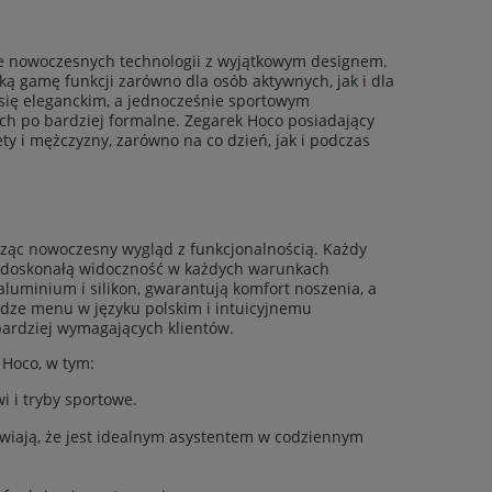
ie nowoczesnych technologii z wyjątkowym designem.
ką gamę funkcji zarówno dla osób aktywnych, jak i dla
 się eleganckim, a jednocześnie sportowym
ych po bardziej formalne. Zegarek Hoco posiadający
ty i mężczyzny, zarówno na co dzień, jak i podczas
ząc nowoczesny wygląd z funkcjonalnością. Każdy
ia doskonałą widoczność w każdych warunkach
 aluminium i silikon, gwarantują komfort noszenia, a
dze menu w języku polskim i intuicyjnemu
bardziej wymagających klientów.
Hoco, w tym:
 i tryby sportowe.
wiają, że jest idealnym asystentem w codziennym