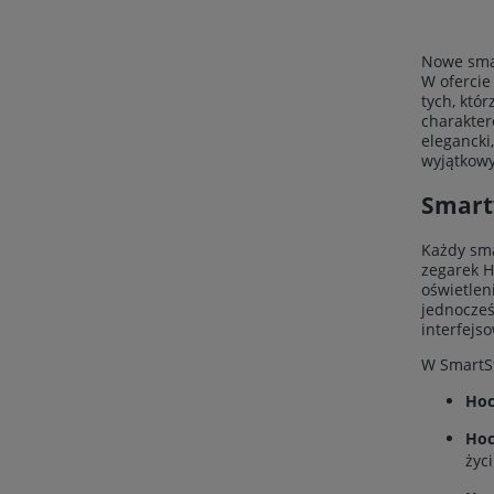
Nowe smar
W ofercie
tych, któ
charakter
elegancki
wyjątkowy
Smart
Każdy sma
zegarek H
oświetle
jednocześ
interfejs
W SmartSf
Hoc
Hoc
życi