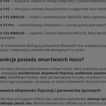
o Y18
— klasyczny, elegancki design połączony z zaawansowanymi
o Y16
— oferujący rozmowy bezpośrednio z nadgarstka oraz monit
o Y15 AMOLED
— model z wyświetlaczem AMOLED, który zapewnia ż
o Y2 Pro
— wielofunkcyjny smartwatch z szeroką gamą sportowych
o Y22 AMOLED
— zegarek z jasnym ekranem AMOLED, który wyróżnia
owotnymi.
 te smartwatche obsługują połączenie Bluetooth oraz współpracują
zację z większością smartfonów dostępnych na rynku.
 funkcje posiada smartwatch Hoco?
he Hoco oferują rozbudowany zestaw funkcji, które wspierają zarów
e pozwalają
monitorować aktywność fizyczną, analizować parame
iami.
Dodatkowe funkcje, takie jak sterowanie muzyką, możliwość r
nie prognozy pogody, sprawiają, że każdy smartwatch Hoco jest p
owanie aktywności fizycznej i parametrów życiowych
he Hoco precyzyjnie śledzą stan zdrowia użytkownika,
mierząc tęt
nalizując jakość snu.
Monitorowanie snu odbywa się w oparciu o za