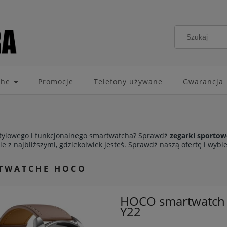
che
Promocje
Telefony używane
Gwarancja
tylowego i funkcjonalnego smartwatcha? Sprawdź
zegarki sporto
ie z najbliższymi, gdziekolwiek jesteś. Sprawdź naszą ofertę i wybi
TWATCHE HOCO
HOCO smartwatch 
Y22