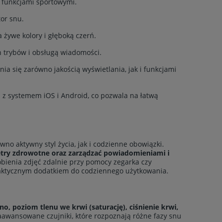
 funkcjami sportowymi.
or snu.
ywe kolory i głęboką czerń.
 trybów i obsługą wiadomości.
 się zarówno jakością wyświetlania, jak i funkcjami
 z systemem iOS i Android, co pozwala na łatwą
no aktywny styl życia, jak i codzienne obowiązki.
try zdrowotne oraz zarządzać powiadomieniami i
obienia zdjęć zdalnie przy pomocy zegarka czy
raktycznym dodatkiem do codziennego użytkowania.
no, poziom tlenu we krwi (saturację), ciśnienie krwi,
awansowane czujniki, które rozpoznają różne fazy snu