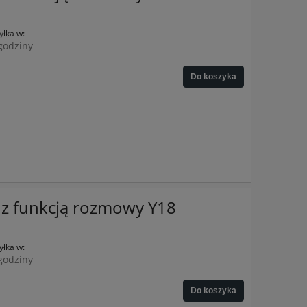
łka w:
godziny
Do koszyka
z funkcją rozmowy Y18
łka w:
godziny
Do koszyka