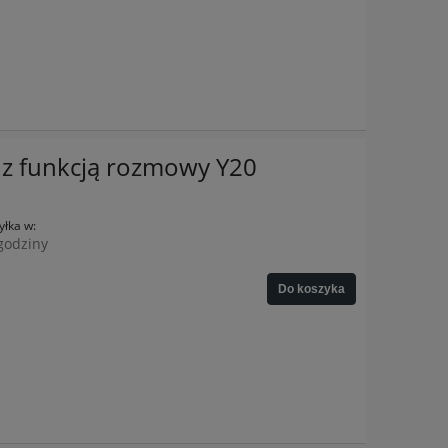
z funkcją rozmowy Y20
łka w:
godziny
Do koszyka