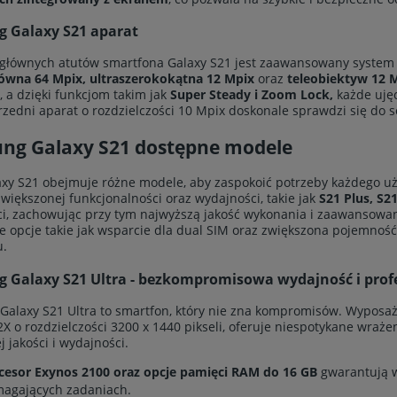
 Galaxy S21 aparat
głównych atutów smartfona Galaxy S21 jest zaawansowany system fo
ówna 64 Mpix,
ultraszerokokątna 12 Mpix
oraz
teleobiektyw 12 M
K, a dzięki funkcjom takim jak
Super Steady i Zoom Lock,
każde ujęc
Przedni aparat o rozdzielczości 10 Mpix doskonale sprawdzi się do 
ng Galaxy S21 dostępne modele
axy S21 obejmuje różne modele, aby zaspokoić potrzeby każdego uż
 zwiększonej funkcjonalności oraz wydajności, takie jak
S21 Plus, S21
i, zachowując przy tym najwyższą jakość wykonania i zaawansowan
 opcje takie jak wsparcie dla dual SIM oraz zwiększona pojemność 
u.
 Galaxy S21 Ultra - bezkompromisowa wydajność i profe
alaxy S21 Ultra to smartfon, który nie zna kompromisów. Wyposażo
 o rozdzielczości 3200 x 1440 pikseli, oferuje niespotykane wrażen
 jakości i wydajności.
cesor Exynos 2100 oraz opcje pamięci RAM do 16 GB
gwarantują w
agających zadaniach.