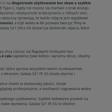
i ci na
długotrwałe użytkowanie bez obaw o szybkie
B Type-C, nigdy nie musisz się martwić o brak energii.
ączenia i elastyczność w korzystaniu z różnych sieci.
ptyczny sprawiają, że każde zdjęcie jest wyjątkowe.
ółowości
, a tryb wideo w 8K pozwala tworzyć filmy w
laxy S21 Ultra 5G dostarcza doskonałe zdjęcia, które
e
zy chcą cieszyć się flagowymi funkcjami bez
,4 cala
zapewnia żywe kolory i wyraźny obraz, idealny
ść, która sprosta wszystkim twoim oczekiwaniom.
 z ekranem, Galaxy S21 FE 5G działa płynnie i
żne chwile w doskonałej jakości. Dzięki
lądały profesjonalnie, a możliwość nagrywania wideo
nsywnego użytkowania. Szybkie ładowanie pozwoli na
a nowe wyzwania. Galaxy S21 FE 5G to idealne