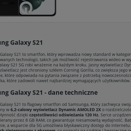
ng Galaxy S21
alaxy S21 to smartfon, który wprowadza nowy standard w kategori
anych technologii, takich jak możliwość rejestrowania wideo w wy
Galaxy S21 5G robi wrażenie na każdym kroku. Jasny wyświetlacz Dy
yświetlacz jest chroniony szkłem Corning Gorilla, co zwiększa jego w
e, które odpowiada na pytania związane z potrzebą nowoczesności,
ka, które zadowoli nawet najbardziej wymagających użytkowników.
ng Galaxy S21 - dane techniczne
alaxy S21 to flagowy smartfon od Samsunga, który zachwyca swoj
ony w
6,2-calowy wyświetlacz Dynamic AMOLED 2X
o rozdzielczośc
płynność dzięki
częstotliwości odświeżania 120 Hz.
Serce urządzen
pierany przez 8 GB RAM, co gwarantuje niesamowitą wydajność. Ba
ie, a wsparcie dla 5G umożliwia błyskawiczny dostęp do Internetu
ych zintegrowany z ekranem
, co pozwala na szybkie i bezpieczne 