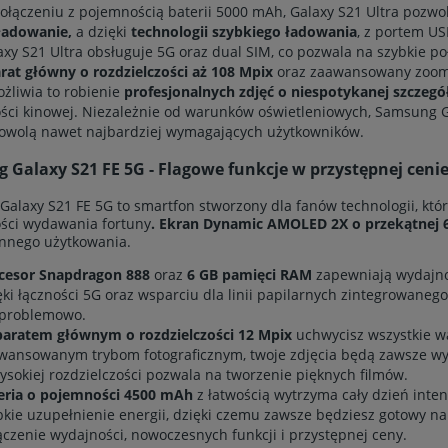
ołączeniu z pojemnością baterii 5000 mAh, Galaxy S21 Ultra pozwol
ładowanie,
a dzięki
technologii szybkiego ładowania
, z portem US
axy S21 Ultra obsługuje 5G oraz dual SIM, co pozwala na szybkie poł
rat główny o rozdzielczości aż 108 Mpix
oraz zaawansowany zoom o
żliwia to robienie
profesjonalnych zdjęć o niespotykanej szczeg
ości kinowej. Niezależnie od warunków oświetleniowych, Samsung Ga
owolą nawet najbardziej wymagających użytkowników.
 Galaxy S21 FE 5G - Flagowe funkcje w przystępnej ceni
alaxy S21 FE 5G to smartfon stworzony dla fanów technologii, któr
ści wydawania fortuny
. Ekran Dynamic AMOLED 2X o przekątnej 6
nnego użytkowania.
cesor Snapdragon 888
oraz
6 GB pamięci RAM
zapewniają wydajno
ęki łączności 5G oraz wsparciu dla linii papilarnych zintegrowanego
problemowo.
paratem głównym o rozdzielczości 12 Mpix
uchwycisz wszystkie wa
wansowanym trybom fotograficznym, twoje zdjęcia będą zawsze wyg
ysokiej rozdzielczości pozwala na tworzenie pięknych filmów.
eria o pojemności 4500 mAh
z łatwością wytrzyma cały dzień inte
bkie uzupełnienie energii, dzięki czemu zawsze będziesz gotowy n
ączenie wydajności, nowoczesnych funkcji i przystępnej ceny.