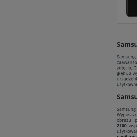
Samsu
Samsung G
zaawansow
zdjęcia, 
głębi, a w
urządzeni
użytkowni
Samsu
Samsung G
Wyposaż
obrazu i 
2100
, ws
użytkowan
papilarn