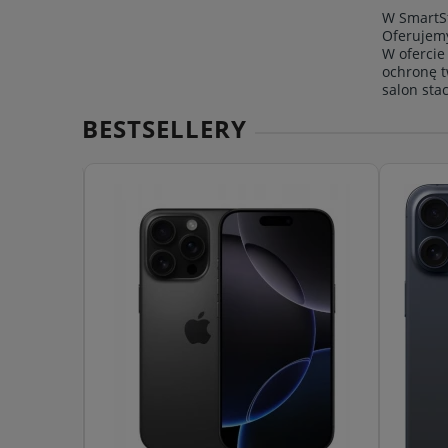
W SmartSf
Oferujemy
W ofercie
ochronę t
salon sta
BESTSELLERY