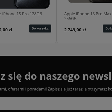
e iPhone 15 Pro 128GB
Apple iPhone 15 Pro Max
256GB
,00 zł
Do koszyka
2 749,00 zł
Do k
z się do naszego newsl
i, ofertami i poradami! Zapisz się już teraz, a otrzymasz k