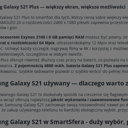
 Galaxy S21 Plus — większy ekran, większe możliwości
alaxy S21 Plus to smartfon dla tych, którzy cenią sobie większy ekr
MOLED 2X o rozdzielczości 2400 x 1080 pikseli zapewnia przestrzeń
ów i gier.
rocesorem Exynos 2100 i 8 GB pamięci RAM
możesz być pewny, że
rat o rozdzielczości 64 Mpix
, ultraszerokokątny 12 Mpix oraz tele
ęć. Uchwyć każdy szczegół, nagrywaj filmy w 8K i korzystaj z możl
ietleniowych, szczególnie w słabym świetle.
 Plus oferuje również dłuższy czas pracy na baterii, co pozwala n
owania.
Z pojemnością
4800 mAh, bateria Galaxy S21 Plus zapewn
tkowaniu. Szybkie ładowanie pozwoli ci szybko wrócić do pełnej moc
ng Galaxy S21 używany — dlaczego warto z
wanego Galaxy S21 to doskonały sposób na cieszenie się flagowym 
a wciąż oferują najwyższą
jakość wykonania i zaawansowane fun
w, Samsung Galaxy S21 zachowuje swoją niezawodność nawet po d
 że zakup używanego telefonu to bardziej ekologiczny wybór, przyc
ng Galaxy S21 w SmartSfera - duży wybór, 