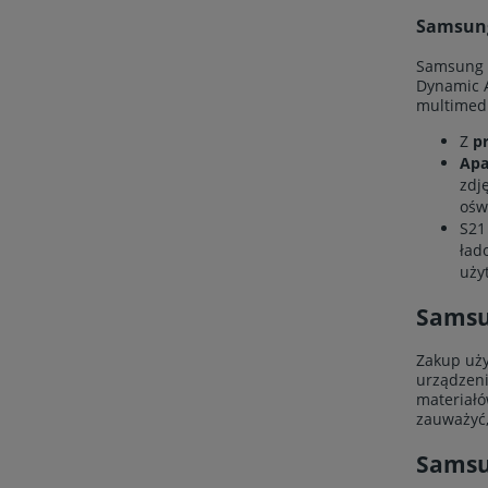
Samsung
Samsung G
Dynamic A
multimedi
Z
p
Apa
zdj
ośw
S21
ład
uży
Samsu
Zakup uży
urządzeni
materiałó
zauważyć,
Samsu