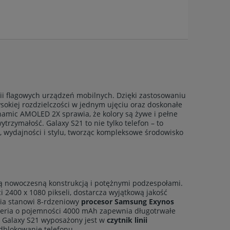
i flagowych urządzeń mobilnych. Dzięki zastosowaniu
sokiej rozdzielczości w jednym ujęciu oraz doskonałe
namic AMOLED 2X sprawia, że kolory są żywe i pełne
ytrzymałość. Galaxy S21 to nie tylko telefon – to
 wydajności i stylu, tworząc kompleksowe środowisko
ą nowoczesną konstrukcją i potężnymi podzespołami.
i 2400 x 1080 pikseli, dostarcza wyjątkową jakość
ia stanowi 8-rdzeniowy
procesor Samsung Exynos
teria o pojemności 4000 mAh zapewnia długotrwałe
. Galaxy S21 wyposażony jest w
czytnik linii
odblokowanie telefonu.