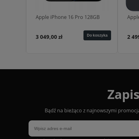
6GB
Apple iPhone 16 Pro 128GB
Appl
 koszyka
3 049,00 zł
Do koszyka
2 499
Zapis
Bądź na bieżąco z najnowszymi promocjam