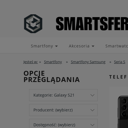
Smartfony
Akcesoria
Smartwat
Jesteś w:
»
Smartfony
»
Smartfony Samsung
»
Seria S
OPCJE
TELE
PRZEGLĄDANIA
Kategorie: Galaxy S21
Producent: (wybierz)
Dostępność: (wybierz)