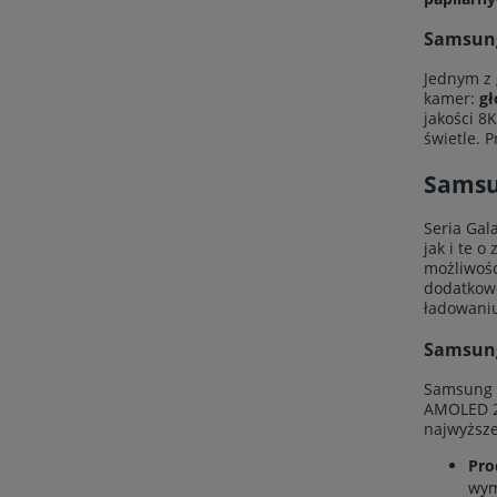
Samsung
Jednym z 
kamer:
gł
jakości 8
świetle. 
Samsu
Seria Gal
jak i te o
możliwośc
dodatkowe
ładowani
Samsung
Samsung G
AMOLED 2X
najwyższej
Pro
wym