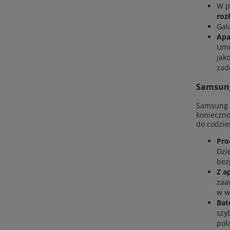
W p
roz
Gal
Apa
Umo
jak
zad
Samsung
Samsung G
konieczno
do codzie
Pro
Dzi
bez
Z a
zaa
w w
Bat
szy
poł