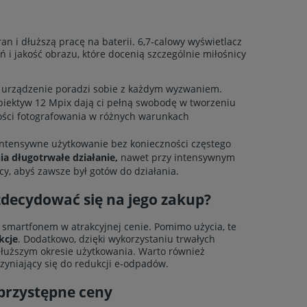
an i dłuższą pracę na baterii. 6,7-calowy wyświetlacz
 i jakość obrazu, które docenią szczególnie miłośnicy
 urządzenie poradzi sobie z każdym wyzwaniem.
obiektyw 12 Mpix dają ci pełną swobodę w tworzeniu
iwości fotografowania w różnych warunkach
a intensywne użytkowanie bez konieczności częstego
ia długotrwałe działanie,
nawet przy intensywnym
y, abyś zawsze był gotów do działania.
decydować się na jego zakup?
smartfonem w atrakcyjnej cenie. Pomimo użycia, te
kcje
. Dodatkowo, dzięki wykorzystaniu trwałych
łuższym okresie użytkowania. Warto również
zyniający się do redukcji e-odpadów.
przystępne ceny