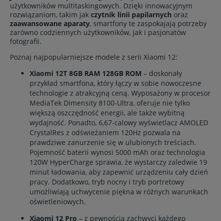
użytkowników multitaskingowych. Dzięki innowacyjnym
rozwiązaniom, takim jak
czytnik linii papilarnych
oraz
zaawansowane aparaty
, smartfony te zaspokajają potrzeby
zarówno codziennych użytkowników, jak i pasjonatów
fotografii.
Poznaj najpopularniejsze modele z serii Xiaomi 12:
Xiaomi 12T 8GB RAM 128GB ROM
– doskonały
przykład smartfona, który łączy w sobie nowoczesne
technologie z atrakcyjną ceną. Wyposażony w procesor
MediaTek Dimensity 8100-Ultra, oferuje nie tylko
większą oszczędność energii, ale także wybitną
wydajność. Ponadto, 6,67-calowy wyświetlacz AMOLED
CrystalRes z odświeżaniem 120Hz pozwala na
prawdziwe zanurzenie się w ulubionych treściach.
Pojemność baterii wynosi 5000 mAh oraz technologia
120W HyperCharge sprawia, że wystarczy zaledwie 19
minut ładowania, aby zapewnić urządzeniu cały dzień
pracy. Dodatkowo, tryb nocny i tryb portretowy
umożliwiają uchwycenie piękna w różnych warunkach
oświetleniowych.
Xiaomi 12 Pro
– z pewnością zachwyci każdego