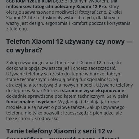
8GB RAM 128GB ROM
będzie idealnym wyborem.
Dla
miłośników fotografii polecamy Xiaomi 12 Pro,
który
oferuje zaawansowane możliwości fotograficzne. Z kolei
Xiaomi 12 Lite to doskonały wybór dla tych, dla których
ważny jest design, ergonomia i komfort podczas korzystania
z telefonu.
Telefon Xiaomi 12 używany czy nowy —
co wybrać?
Zakup używanego smartfona z serii Xiaomi 12 to często
doskonała opcja, zwłaszcza jeśli chcesz zaoszczędzić.
Używane telefony są często dostępne w bardzo dobrym
stanie technicznym i oferują pełną funkcjonalność. Są
atrakcyjną alternatywą dla nowych modeli. Używane telefony
dostępne w SmartSfera są
starannie wyselekcjonowane
i
dokładnie sprawdzone pod kątem technicznym. Są w pełni
funkcjonalne i wydajne
. Wyglądają i działają jak nowe
modele, ale są nawet o połowę tańsze. Zakup używanego
telefonu nie tylko pozwoli ci zaoszczędzić pieniądze, ale
także chronić środowisko.
Tanie telefony Xiaomi z serii 12 w