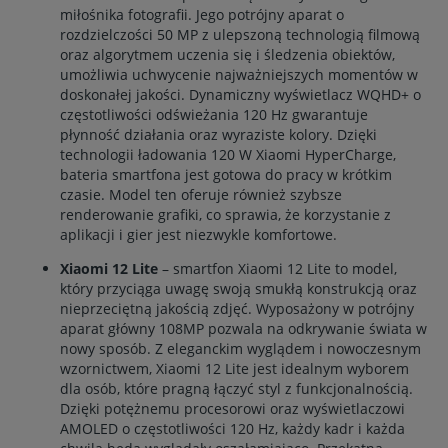
miłośnika fotografii. Jego potrójny aparat o
rozdzielczości 50 MP z ulepszoną technologią filmową
oraz algorytmem uczenia się i śledzenia obiektów,
umożliwia uchwycenie najważniejszych momentów w
doskonałej jakości. Dynamiczny wyświetlacz WQHD+ o
częstotliwości odświeżania 120 Hz gwarantuje
płynność działania oraz wyraziste kolory. Dzięki
technologii ładowania 120 W Xiaomi HyperCharge,
bateria smartfona jest gotowa do pracy w krótkim
czasie. Model ten oferuje również szybsze
renderowanie grafiki, co sprawia, że korzystanie z
aplikacji i gier jest niezwykle komfortowe.
Xiaomi 12 Lite
– smartfon Xiaomi 12 Lite to model,
który przyciąga uwagę swoją smukłą konstrukcją oraz
nieprzeciętną jakością zdjęć. Wyposażony w potrójny
aparat główny 108MP pozwala na odkrywanie świata w
nowy sposób. Z eleganckim wyglądem i nowoczesnym
wzornictwem, Xiaomi 12 Lite jest idealnym wyborem
dla osób, które pragną łączyć styl z funkcjonalnością.
Dzięki potężnemu procesorowi oraz wyświetlaczowi
AMOLED o częstotliwości 120 Hz, każdy kadr i każda