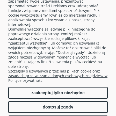
zapamiętać Twoje ustawienia, prezentować
spersonalizowane treści i reklamy oraz udostępniać
funkcje związane z mediami społecznościowymi. Pliki
cookie wykorzystujemy również do mierzenia ruchu i
analizowania sposobu korzystania z naszej strony
internetowej.
Domyślnie włączone są jedynie pliki niezbędne do
O NAS
poprawnego działania strony. Poniżej możesz
zaakceptować wszystkie rodzaje plików, klikając
"Zaakceptuj wszystkie", lub odmówić ich używania (z
OBSŁUGA KLIENTA
wyjątkiem niezbędnych). Możesz też dostosować pliki do
swoich potrzeb, wybierając "Dostosuj zgody". Udzieloną
zgodę możesz w dowolnym momencie wycofać lub
TELEFONY
zmienić, klikając w link "Ustawienia plików cookies" na
dole strony.
Szczegóły o używanych przez nas plikach cookie oraz
MOJE KONTO
zasadach przetwarzania danych osobowych znajdziesz w
Polityce prywatności.
zaakceptuj tylko niezbędne
pokaż pełną wersję strony
dostosuj zgody
| Realizacja:
Sklep internetowy Shoper.pl
Fusion Marketing