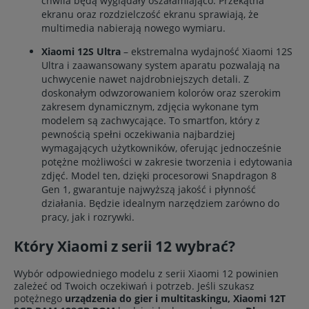
chwila będą wyglądały oszałamiająco. Przekątna
ekranu oraz rozdzielczość ekranu sprawiają, że
multimedia nabierają nowego wymiaru.
Xiaomi 12S Ultra
– ekstremalna wydajność Xiaomi 12S
Ultra i zaawansowany system aparatu pozwalają na
uchwycenie nawet najdrobniejszych detali. Z
doskonałym odwzorowaniem kolorów oraz szerokim
zakresem dynamicznym, zdjęcia wykonane tym
modelem są zachwycające. To smartfon, który z
pewnością spełni oczekiwania najbardziej
wymagających użytkowników, oferując jednocześnie
potężne możliwości w zakresie tworzenia i edytowania
zdjęć. Model ten, dzięki procesorowi Snapdragon 8
Gen 1, gwarantuje najwyższą jakość i płynność
działania. Będzie idealnym narzędziem zarówno do
pracy, jak i rozrywki.
Który Xiaomi z serii 12 wybrać?
Wybór odpowiedniego modelu z serii Xiaomi 12 powinien
zależeć od Twoich oczekiwań i potrzeb. Jeśli szukasz
potężnego
urządzenia do gier i multitaskingu, Xiaomi 12T