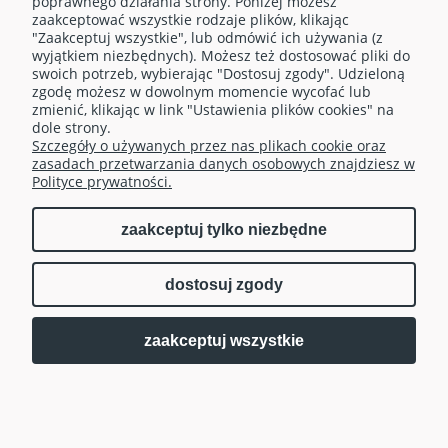
poprawnego działania strony. Poniżej możesz
zaakceptować wszystkie rodzaje plików, klikając
"Zaakceptuj wszystkie", lub odmówić ich używania (z
OBSŁUGA KLIENTA
wyjątkiem niezbędnych). Możesz też dostosować pliki do
swoich potrzeb, wybierając "Dostosuj zgody". Udzieloną
zgodę możesz w dowolnym momencie wycofać lub
TELEFONY
zmienić, klikając w link "Ustawienia plików cookies" na
dole strony.
Szczegóły o używanych przez nas plikach cookie oraz
MOJE KONTO
zasadach przetwarzania danych osobowych znajdziesz w
Polityce prywatności.
zaakceptuj tylko niezbędne
pokaż pełną wersję strony
dostosuj zgody
| Realizacja:
Sklep internetowy Shoper.pl
Fusion Marketing
zaakceptuj wszystkie