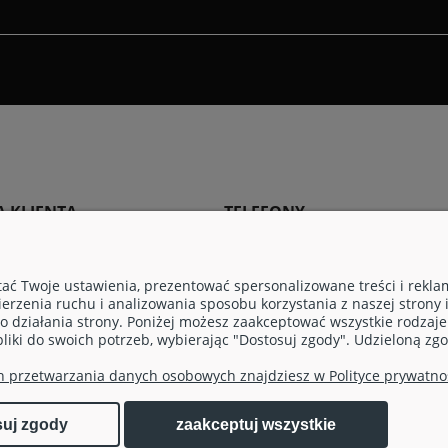
 KLIENTA
TELEFONY
rancji
Telefony odnowione
klamacje
Telefony używane
ać Twoje ustawienia, prezentować spersonalizowane treści i rekl
erzenia ruchu i analizowania sposobu korzystania z naszej strony 
Telefony poleasingowe
działania strony. Poniżej możesz zaakceptować wszystkie rodzaje p
pliki do swoich potrzeb, wybierając "Dostosuj zgody". Udzieloną 
ywatności
Telefony powystawowe
nie danych osobowych
Telefony refabrykowane
h przetwarzania danych osobowych znajdziesz w Polityce prywatnoś
promocji Smartfon na gwiazdkę
Telefony Kraków
zaakceptuj wszystkie
suj zgody