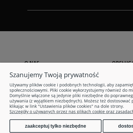
O NAS
OBSŁUGA
Szanujemy Twoją prywatność
Opinie
Warunki gwa
Kontakt i dane firmy
Zwroty i re
Używamy plików cookie i podobnych technologii, aby zapamięt
społecznościowymi. Pliki cookie wykorzystujemy również do mi
Blog
Regulamin
Domyślnie włączone są jedynie pliki niezbędne do poprawnego 
używania (z wyjątkiem niezbędnych). Możesz też dostosować 
Polityka pr
klikając w link "Ustawienia plików cookies" na dole strony.
Przetwarza
Szczegóły o używanych przez nas plikach cookie oraz zasadac
Regulamin 
zaakceptuj tylko niezbędne
dosto