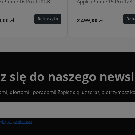
e iPhone 15 Pro 128GB
Apple iPhone 15 Pro Max
256GB
,00 zł
Do koszyka
2 749,00 zł
Do k
z się do naszego newsl
i, ofertami i poradami! Zapisz się już teraz, a otrzymasz k
tyką prywatności