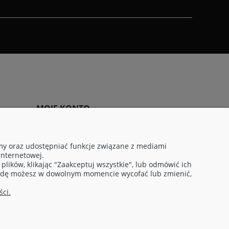
MOJE KONTO
Twoje zamówienia
Ustawienia konta
amy oraz udostępniać funkcje związane z mediami
internetowej.
Ulubione
lików, klikając "Zaakceptuj wszystkie", lub odmówić ich
zgodę możesz w dowolnym momencie wycofać lub zmienić,
ci.