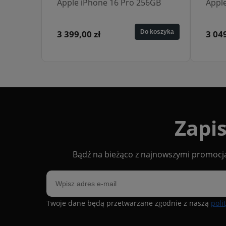
6GB
Apple iPhone 16 Pro 128GB
Appl
 koszyka
3 049,00 zł
Do koszyka
2 499
Zapis
Bądź na bieżąco z najnowszymi promocjam
Twoje dane będą przetwarzane zgodnie z naszą
poli