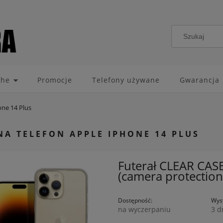
che
Promocje
Telefony używane
Gwarancja
one 14 Plus
NA TELEFON APPLE IPHONE 14 PLUS
Futerał CLEAR CAS
(camera protection
Dostępność:
Wysy
na wyczerpaniu
3 d