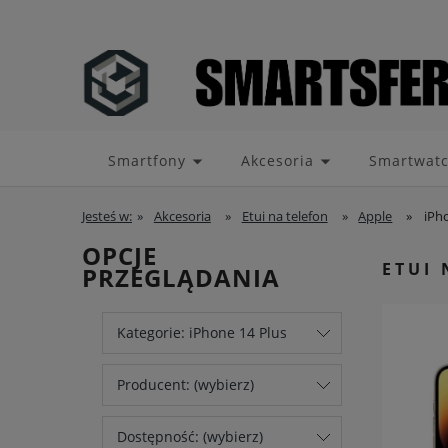
Smartfony
Akcesoria
Smartwat
Jesteś w:
»
Akcesoria
»
Etui na telefon
»
Apple
»
iPh
OPCJE
ETUI 
PRZEGLĄDANIA
Kategorie: iPhone 14 Plus
Producent: (wybierz)
Dostępność: (wybierz)