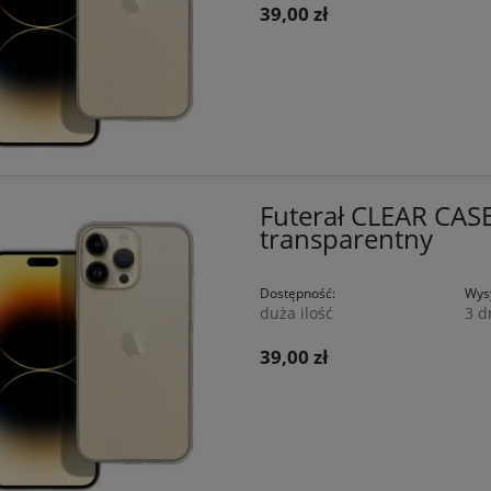
39,00 zł
Futerał CLEAR CAS
transparentny
Dostępność:
Wysy
duża ilość
3 d
39,00 zł