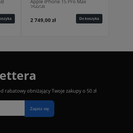
Apple iPhone 13 128GB
Apple 
oszyka
1 099,00 zł
Do koszyka
2 649,
ettera
od rabatowy obniżający Twoje zakupy o 50 zł
Zapisz się