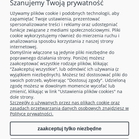
Szanujemy Twoją prywatność
Używamy plików cookie i podobnych technologii, aby
zapamiętać Twoje ustawienia, prezentować
spersonalizowane treści i reklamy oraz udostępniać
funkcje związane z mediami społecznościowymi. Pliki
cookie wykorzystujemy również do mierzenia ruchu i
analizowania sposobu korzystania z naszej strony
internetowej.
Domyślnie włączone są jedynie pliki niezbędne do
O NAS
poprawnego działania strony. Poniżej możesz
zaakceptować wszystkie rodzaje plików, klikając
"Zaakceptuj wszystkie", lub odmówić ich używania (z
OBSŁUGA KLIENTA
wyjątkiem niezbędnych). Możesz też dostosować pliki do
swoich potrzeb, wybierając "Dostosuj zgody". Udzieloną
zgodę możesz w dowolnym momencie wycofać lub
TELEFONY
zmienić, klikając w link "Ustawienia plików cookies" na
dole strony.
Szczegóły o używanych przez nas plikach cookie oraz
MOJE KONTO
zasadach przetwarzania danych osobowych znajdziesz w
Polityce prywatności.
zaakceptuj tylko niezbędne
pokaż pełną wersję strony