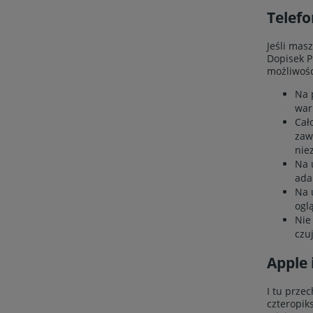
Telef
Jeśli mas
Dopisek Pr
możliwośc
Na 
war
Cał
zaw
nie
Na 
ada
Na 
ogl
Nie
czu
Apple 
I tu prze
czteropik