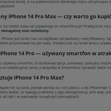
 znacznie taniej. A na potwierdzenie idealnego stanu otrzymujesz
wyborem!
ny iPhone 14 Pro Max — czy warto go kupi
i się model nowy od używanego ze smartsfera.pl? Praktycznie nicz
 nienaganny stan techniczny.
i iPhone jest przez nas szczegółowo sprawdzany i weryfikowany. S
elefon prezentował się jak nowy. Ostatecznie na rynek wraca używ
 iPhone 14 Pro — używany smartfon w atrak
sz używany smartfon, to doskonała opcja, ponieważ zyskujesz moż
x w rewelacyjnej cenie, a wszystko w Smartsfera! Sprawdź także m
sztuje iPhone 14 Pro Max?
Apple nie są tanie, jednak wynika to z ich jakości, a tej iPhone'ow
Warto dodać, że bywają problemy z jego dostępnością. Jeśli więc j
z od ręki i w naprawdę rozsądnych pieniądzach.