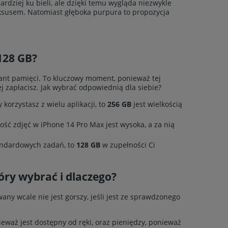
ardziej ku bieli, ale dzięki temu wygląda niezwykle
 luksusem. Natomiast głęboka purpura to propozycja
128 GB?
iant pamięci. To kluczowy moment, ponieważ tej
j zapłacisz. Jak wybrać odpowiednią dla siebie?
 korzystasz z wielu aplikacji, to
256 GB
jest wielkością
ość zdjęć w iPhone 14 Pro Max jest wysoka, a za nią
tandardowych zadań, to
128 GB
w zupełności Ci
ry wybrać i dlaczego?
ny wcale nie jest gorszy, jeśli jest ze sprawdzonego
eważ jest dostępny od ręki, oraz pieniędzy, ponieważ