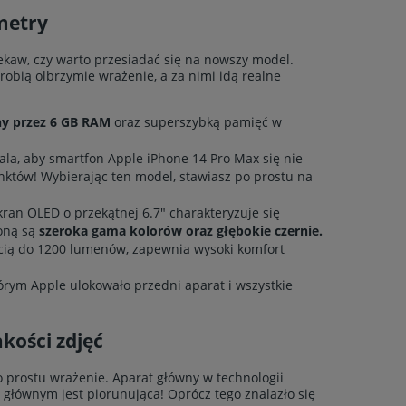
metry
ekaw, czy warto przesiadać się na nowszy model.
e robią olbrzymie wrażenie, a za nimi idą realne
ny przez 6 GB RAM
oraz superszybką pamięć w
ala, aby smartfon Apple iPhone 14 Pro Max się nie
nktów! Wybierając ten model, stawiasz po prostu na
ran OLED o przekątnej 6.7" charakteryzuje się
roną są
szeroka gama kolorów oraz głębokie czernie.
ością do 1200 lumenów, zapewnia wysoki komfort
tórym Apple ulokowało przedni aparat i wszystkie
kości zdjęć
po prostu wrażenie. Aparat główny w technologii
 głównym jest piorunująca! Oprócz tego znalazło się