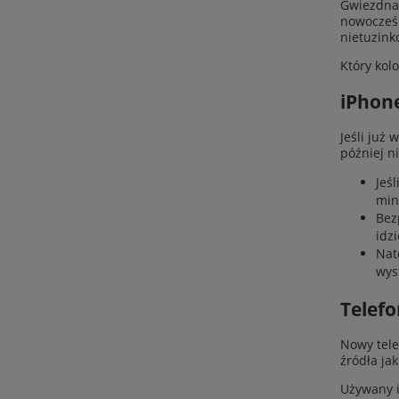
Gwiezdna 
nowocześn
nietuzink
Który kol
iPhone
Jeśli już
później n
Jeś
min
Bez
idzi
Nat
wys
Telefo
Nowy tele
źródła ja
Używany i