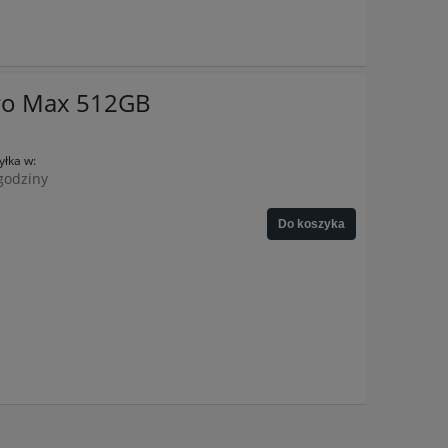
Pro Max 512GB
łka w:
godziny
Do koszyka