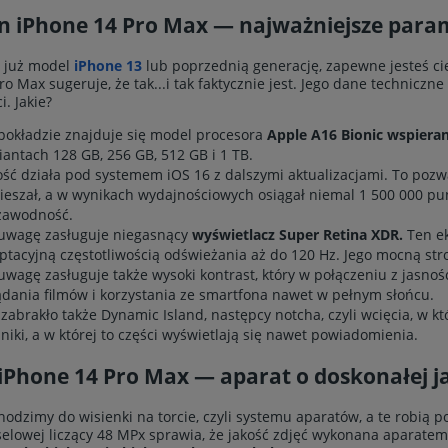
on iPhone 14 Pro Max — najważniejsze para
z już model
iPhone 13
lub poprzednią generację, zapewne jesteś ci
o Max sugeruje, że tak...i tak faktycznie jest. Jego dane techniczn
i. Jakie?
pokładzie znajduje się model procesora
Apple A16 Bionic wspiera
iantach 128 GB, 256 GB, 512 GB i 1 TB.
ość działa pod systemem iOS 16 z dalszymi aktualizacjami. To pozw
ieszał, a w wynikach wydajnościowych osiągał niemal 1 500 000 pu
zawodność.
uwagę zasługuje niegasnący
wyświetlacz Super Retina XDR.
Ten ek
ptacyjną częstotliwością odświeżania aż do 120 Hz. Jego mocną st
uwagę zasługuje także wysoki kontrast, który w połączeniu z jasn
ądania filmów i korzystania ze smartfona nawet w pełnym słońcu.
 zabrakło także Dynamic Island, następcy notcha, czyli wcięcia, w k
jniki, a w której to części wyświetlają się nawet powiadomienia.
iPhone 14 Pro Max — aparat o doskonałej ja
chodzimy do wisienki na torcie, czyli systemu aparatów, a te robią 
selowej liczący 48 MPx sprawia, że jakość zdjęć wykonana aparatem