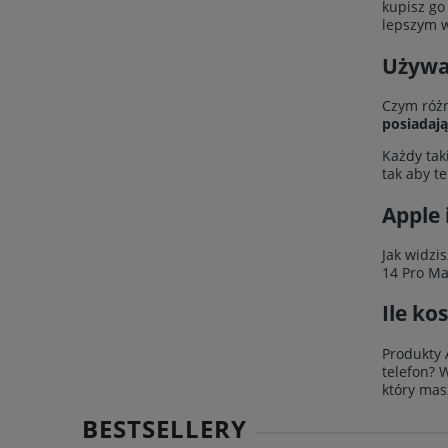
kupisz go
lepszym 
Używa
Czym różn
posiadają
Każdy tak
tak aby t
Apple
Jak widzi
14 Pro Ma
Ile ko
Produkty 
telefon? 
który mas
BESTSELLERY