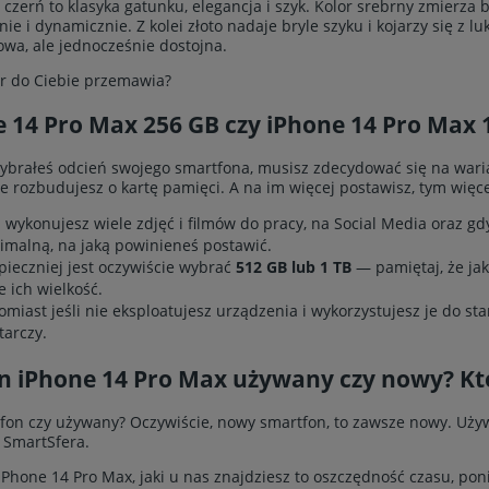
czerń to klasyka gatunku, elegancja i szyk. Kolor srebrny zmierza b
ie i dynamicznie. Z kolei złoto nadaje bryle szyku i kojarzy się z
owa, ale jednocześnie dostojna.
or do Ciebie przemawia?
 14 Pro Max 256 GB czy iPhone 14 Pro Max 
 wybrałeś odcień swojego smartfona, musisz zdecydować się na war
ie rozbudujesz o kartę pamięci. A na im więcej postawisz, tym więce
li wykonujesz wiele zdjęć i filmów do pracy, na Social Media oraz gdy
imalną, na jaką powinieneś postawić.
pieczniej jest oczywiście wybrać
512 GB lub 1 TB
— pamiętaj, że jak
e ich wielkość.
omiast jeśli nie eksploatujesz urządzenia i wykorzystujesz je do s
tarczy.
n iPhone 14 Pro Max używany czy nowy? Któ
fon czy używany? Oczywiście, nowy smartfon, to zawsze nowy. Używa
k SmartSfera.
Phone 14 Pro Max, jaki u nas znajdziesz to oszczędność czasu, poni