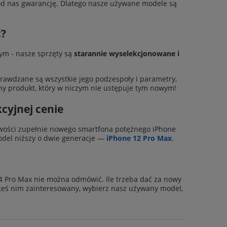
 od nas gwarancję. Dlatego nasze używane modele są
ć?
ym - nasze sprzęty są
starannie wyselekcjonowane i
prawdzane są wszystkie jego podzespoły i parametry,
any produkt, który w niczym nie ustępuje tym nowym!
cyjnej cenie
liwości zupełnie nowego smartfona potężnego iPhone
odel niższy o dwie generacje —
iPhone 12 Pro Max
.
i 14 Pro Max nie można odmówić. Ile trzeba dać za nowy
esteś nim zainteresowany, wybierz nasz używany model,