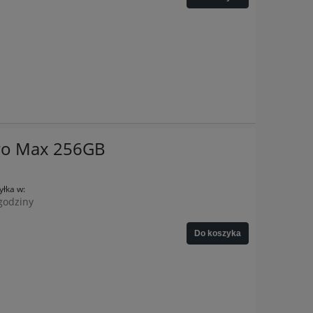
Pro Max 256GB
łka w:
godziny
Do koszyka