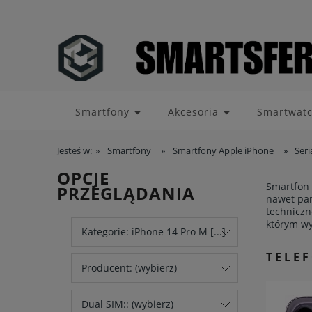
Smartfony
Akcesoria
Smartwat
Jesteś w:
»
Smartfony
»
Smartfony Apple iPhone
»
Seri
OPCJE
Smartfon 
PRZEGLĄDANIA
nawet pam
techniczn
którym wy
Kategorie: iPhone 14 Pro M [...]
TELE
Producent: (wybierz)
Dual SIM:: (wybierz)