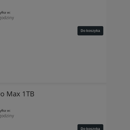
łka w:
godziny
Do koszyka
ro Max 1TB
łka w:
godziny
Do koszyka