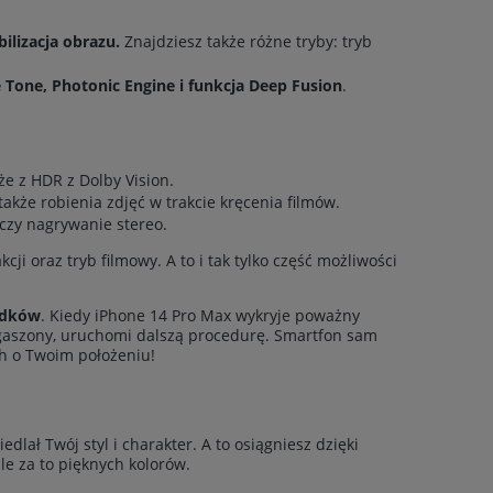
ilizacja obrazu.
Znajdziesz także różne tryby: tryb
e Tone, Photonic Engine i funkcja Deep Fusion
.
e z HDR z Dolby Vision.
 także robienia zdjęć w trakcie kręcenia filmów.
 czy nagrywanie stereo.
cji oraz tryb filmowy. A to i tak tylko część możliwości
adków
. Kiedy iPhone 14 Pro Max wykryje poważny
ygaszony, uruchomi dalszą procedurę. Smartfon sam
h o Twoim położeniu!
dlał Twój styl i charakter. A to osiągniesz dzięki
le za to pięknych kolorów.