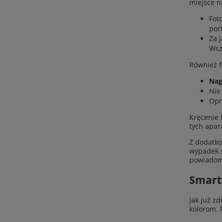
miejsce n
Fot
por
Za 
Wsz
Również f
Nag
Nie
Opr
Kręcenie f
tych apar
Z dodatko
wypadek s
powiadomi
Smartf
Jak już zd
kolorom. 