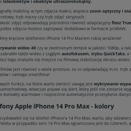
a
teleobiektyw i obiektyw ultraszerokokątny.
ografię mobilną, w tym zdjęcia makro, wspiera
zoom optyczny i stab
tretowy, tryb nocny czy tryb zdjęć seryjnych.
jakość zdjęć odpowiadają pośrednio również adaptacyjny
flesz Tru
ystkie zdjęcia możesz zapisywać dodatkowo w formacie proRAW.
ilmy kręcone telefonem iPhone 14 Pro Max'em robią wrażenie!
rywanie wideo 4K
czy w zwolnionym tempie w jakości 1080p, a takż
 zabrakło także wideo z ciągłym
autofokusem, trybu QuickTake
, a
ócz tego znalazło się miejsce na filmową stabilizację obrazu wideo
ilmów jest również o wiele prostsze, za co odpowiadają m.in. tryb ak
atów i samego smartfona!
wych funkcji, na które warto zwrócić uwagę jest
wykrywanie wyp
amochodowy, wówczas pojawi się alert, który jeśli nie zostanie w
 kontakty alarmowe i rozpocznie automatyczne przesyłanie danyc
ony Apple iPhone 14 Pro Max - kolory
ecydowałeś się na telefon iPhone'a 14 Pro Max, warto, aby odzwiercie
Paleta w przypadku serii 14 Pro Max ograniczona jest do czterech, a