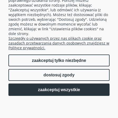
poprawnego działania strony. Poniżej możesz
zaakceptować wszystkie rodzaje plików, klikając
"Zaakceptuj wszystkie", lub odmówić ich używania (z
OBSŁUGA KLIENTA
wyjątkiem niezbędnych). Możesz też dostosować pliki do
swoich potrzeb, wybierając "Dostosuj zgody". Udzieloną
zgodę możesz w dowolnym momencie wycofać lub
TELEFONY
zmienić, klikając w link "Ustawienia plików cookies" na
dole strony.
Szczegóły o używanych przez nas plikach cookie oraz
MOJE KONTO
zasadach przetwarzania danych osobowych znajdziesz w
Polityce prywatności.
zaakceptuj tylko niezbędne
pokaż pełną wersję strony
dostosuj zgody
| Realizacja:
Sklep internetowy Shoper.pl
Fusion Marketing
zaakceptuj wszystkie