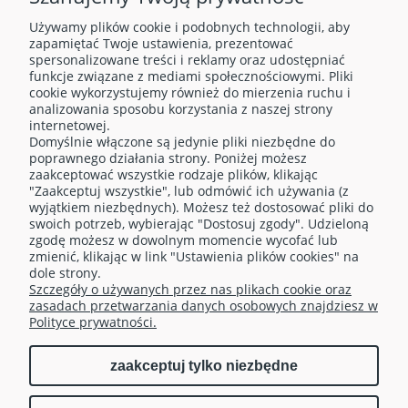
Używamy plików cookie i podobnych technologii, aby
zapamiętać Twoje ustawienia, prezentować
spersonalizowane treści i reklamy oraz udostępniać
funkcje związane z mediami społecznościowymi. Pliki
cookie wykorzystujemy również do mierzenia ruchu i
analizowania sposobu korzystania z naszej strony
internetowej.
Domyślnie włączone są jedynie pliki niezbędne do
O NAS
poprawnego działania strony. Poniżej możesz
zaakceptować wszystkie rodzaje plików, klikając
"Zaakceptuj wszystkie", lub odmówić ich używania (z
OBSŁUGA KLIENTA
wyjątkiem niezbędnych). Możesz też dostosować pliki do
swoich potrzeb, wybierając "Dostosuj zgody". Udzieloną
zgodę możesz w dowolnym momencie wycofać lub
TELEFONY
zmienić, klikając w link "Ustawienia plików cookies" na
dole strony.
Szczegóły o używanych przez nas plikach cookie oraz
MOJE KONTO
zasadach przetwarzania danych osobowych znajdziesz w
Polityce prywatności.
zaakceptuj tylko niezbędne
pokaż pełną wersję strony