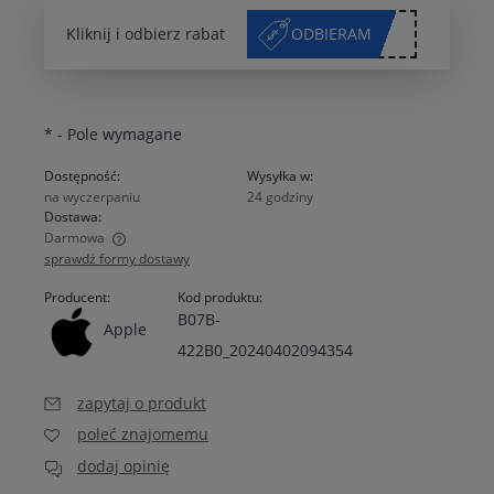
*****50
Kliknij i odbierz rabat
ODBIERAM
*
- Pole wymagane
Dostępność:
Wysyłka w:
na wyczerpaniu
24 godziny
Dostawa:
Darmowa
sprawdź formy dostawy
Cena nie zawiera ewentualnych kosztów płatności
Producent:
Kod produktu:
B07B-
Apple
422B0_20240402094354
zapytaj o produkt
poleć znajomemu
dodaj opinię