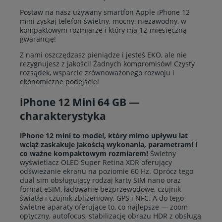
Postaw na nasz używany smartfon Apple iPhone 12
mini zyskaj telefon świetny, mocny, niezawodny, w
kompaktowym rozmiarze i który ma 12-miesięczną
gwarancję!
Z nami oszczędzasz pieniądze i jesteś EKO, ale nie
rezygnujesz z jakości! Żadnych kompromisów! Czysty
rozsądek, wsparcie zrównoważonego rozwoju i
ekonomiczne podejście!
iPhone 12 Mini 64 GB —
charakterystyka
iPhone 12 mini to model, który mimo upływu lat
wciąż zaskakuje jakością wykonania, parametrami i
co ważne kompaktowym rozmiarem!
Świetny
wyświetlacz OLED Super Retina XDR oferujący
odświeżanie ekranu na poziomie 60 Hz. Oprócz tego
dual sim obsługujący rodzaj karty SIM nano oraz
format eSIM, ładowanie bezprzewodowe, czujnik
światła i czujnik zbliżeniowy, GPS i NFC. A do tego
świetne aparaty oferujące to, co najlepsze — zoom
optyczny, autofocus, stabilizację obrazu HDR z obsługą