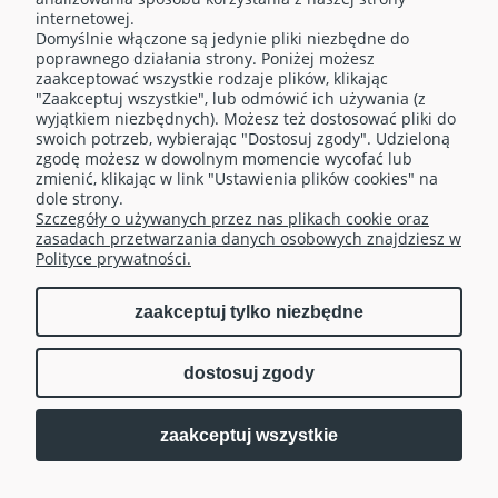
internetowej.
Domyślnie włączone są jedynie pliki niezbędne do
O NAS
poprawnego działania strony. Poniżej możesz
zaakceptować wszystkie rodzaje plików, klikając
"Zaakceptuj wszystkie", lub odmówić ich używania (z
OBSŁUGA KLIENTA
wyjątkiem niezbędnych). Możesz też dostosować pliki do
swoich potrzeb, wybierając "Dostosuj zgody". Udzieloną
zgodę możesz w dowolnym momencie wycofać lub
TELEFONY
zmienić, klikając w link "Ustawienia plików cookies" na
dole strony.
Szczegóły o używanych przez nas plikach cookie oraz
MOJE KONTO
zasadach przetwarzania danych osobowych znajdziesz w
Polityce prywatności.
zaakceptuj tylko niezbędne
pokaż pełną wersję strony
dostosuj zgody
| Realizacja:
Sklep internetowy Shoper.pl
Fusion Marketing
zaakceptuj wszystkie