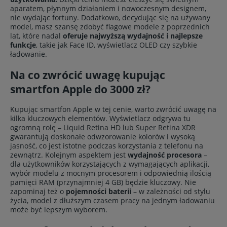
aparatem, płynnym działaniem i nowoczesnym designem,
nie wydając fortuny. Dodatkowo, decydując się na używany
model, masz szansę zdobyć flagowe modele z poprzednich
lat, które nadal
oferuje najwyższą wydajność i najlepsze
funkcje
, takie jak Face ID, wyświetlacz OLED czy szybkie
ładowanie.
Na co zwrócić uwagę kupując
smartfon Apple do 3000 zł?
Kupując smartfon Apple w tej cenie, warto zwrócić uwagę na
kilka kluczowych elementów. Wyświetlacz odgrywa tu
ogromną rolę – Liquid Retina HD lub Super Retina XDR
gwarantują doskonałe odwzorowanie kolorów i wysoką
jasność, co jest istotne podczas korzystania z telefonu na
zewnątrz. Kolejnym aspektem jest
wydajność procesora
–
dla użytkowników korzystających z wymagających aplikacji,
wybór modelu z mocnym procesorem i odpowiednią ilością
pamięci RAM (przynajmniej 4 GB) będzie kluczowy. Nie
zapominaj też o
pojemności baterii
– w zależności od stylu
życia, model z dłuższym czasem pracy na jednym ładowaniu
może być lepszym wyborem.