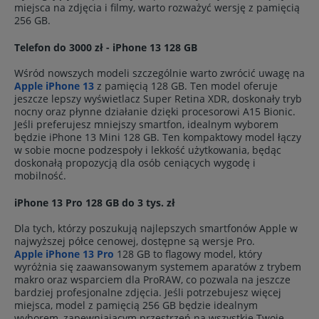
miejsca na zdjęcia i filmy, warto rozważyć wersję z pamięcią
256 GB.
Telefon do 3000 zł - iPhone 13 128 GB
Wśród nowszych modeli szczególnie warto zwrócić uwagę na
Apple iPhone 13
z pamięcią 128 GB. Ten model oferuje
jeszcze lepszy wyświetlacz Super Retina XDR, doskonały tryb
nocny oraz płynne działanie dzięki procesorowi A15 Bionic.
Jeśli preferujesz mniejszy smartfon, idealnym wyborem
będzie iPhone 13 Mini 128 GB. Ten kompaktowy model łączy
w sobie mocne podzespoły i lekkość użytkowania, będąc
doskonałą propozycją dla osób ceniących wygodę i
mobilność.
iPhone 13 Pro 128 GB do 3 tys. zł
Dla tych, którzy poszukują najlepszych smartfonów Apple w
najwyższej półce cenowej, dostępne są wersje Pro.
Apple iPhone 13 Pro
128 GB to flagowy model, który
wyróżnia się zaawansowanym systemem aparatów z trybem
makro oraz wsparciem dla ProRAW, co pozwala na jeszcze
bardziej profesjonalne zdjęcia. Jeśli potrzebujesz więcej
miejsca, model z pamięcią 256 GB będzie idealnym
wyborem, zapewniającym przestrzeń na wszystkie Twoje