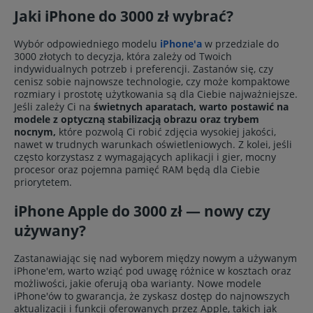
Jaki iPhone do 3000 zł wybrać?
Wybór odpowiedniego modelu
iPhone'a
w przedziale do
3000 złotych to decyzja, która zależy od Twoich
indywidualnych potrzeb i preferencji. Zastanów się, czy
cenisz sobie najnowsze technologie, czy może kompaktowe
rozmiary i prostotę użytkowania są dla Ciebie najważniejsze.
Jeśli zależy Ci na
świetnych aparatach, warto postawić na
modele z optyczną stabilizacją obrazu oraz trybem
nocnym,
które pozwolą Ci robić zdjęcia wysokiej jakości,
nawet w trudnych warunkach oświetleniowych. Z kolei, jeśli
często korzystasz z wymagających aplikacji i gier, mocny
procesor oraz pojemna pamięć RAM będą dla Ciebie
priorytetem.
iPhone Apple do 3000 zł — nowy czy
używany?
Zastanawiając się nad wyborem między nowym a używanym
iPhone'em, warto wziąć pod uwagę różnice w kosztach oraz
możliwości, jakie oferują oba warianty. Nowe modele
iPhone'ów to gwarancja, że zyskasz dostęp do najnowszych
aktualizacji i funkcji oferowanych przez Apple, takich jak