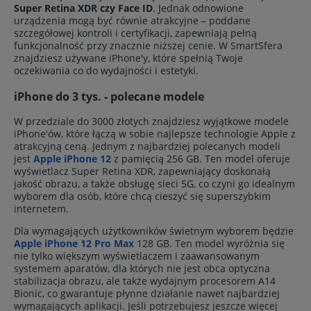
Super Retina XDR czy Face ID
. Jednak odnowione
urządzenia mogą być równie atrakcyjne – poddane
szczegółowej kontroli i certyfikacji, zapewniają pełną
funkcjonalność przy znacznie niższej cenie. W SmartSfera
znajdziesz używane iPhone'y, które spełnią Twoje
oczekiwania co do wydajności i estetyki.
iPhone do 3 tys. - polecane modele
W przedziale do 3000 złotych znajdziesz wyjątkowe modele
iPhone'ów, które łączą w sobie najlepsze technologie Apple z
atrakcyjną ceną. Jednym z najbardziej polecanych modeli
jest
Apple iPhone 12
z pamięcią 256 GB. Ten model oferuje
wyświetlacz Super Retina XDR, zapewniający doskonałą
jakość obrazu, a także obsługę sieci 5G, co czyni go idealnym
wyborem dla osób, które chcą cieszyć się superszybkim
internetem.
Dla wymagających użytkowników świetnym wyborem będzie
Apple iPhone 12 Pro Max
128 GB. Ten model wyróżnia się
nie tylko większym wyświetlaczem i zaawansowanym
systemem aparatów, dla których nie jest obca optyczna
stabilizacja obrazu, ale także wydajnym procesorem A14
Bionic, co gwarantuje płynne działanie nawet najbardziej
wymagających aplikacji. Jeśli potrzebujesz jeszcze więcej