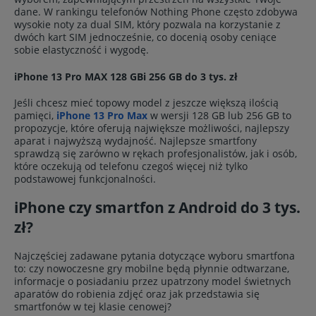
dane. W rankingu telefonów Nothing Phone często zdobywa
wysokie noty za dual SIM, który pozwala na korzystanie z
dwóch kart SIM jednocześnie, co docenią osoby ceniące
sobie elastyczność i wygodę.
iPhone 13 Pro MAX 128 GBi 256 GB do 3 tys. zł
Jeśli chcesz mieć topowy model z jeszcze większą ilością
pamięci,
iPhone 13 Pro Max
w wersji 128 GB lub 256 GB to
propozycje, które oferują największe możliwości, najlepszy
aparat i najwyższą wydajność. Najlepsze smartfony
sprawdzą się zarówno w rękach profesjonalistów, jak i osób,
które oczekują od telefonu czegoś więcej niż tylko
podstawowej funkcjonalności.
iPhone czy smartfon z Android do 3 tys.
zł?
Najczęściej zadawane pytania dotyczące wyboru smartfona
to: czy nowoczesne gry mobilne będą płynnie odtwarzane,
informacje o posiadaniu przez upatrzony model świetnych
aparatów do robienia zdjęć oraz jak przedstawia się
smartfonów w tej klasie cenowej?