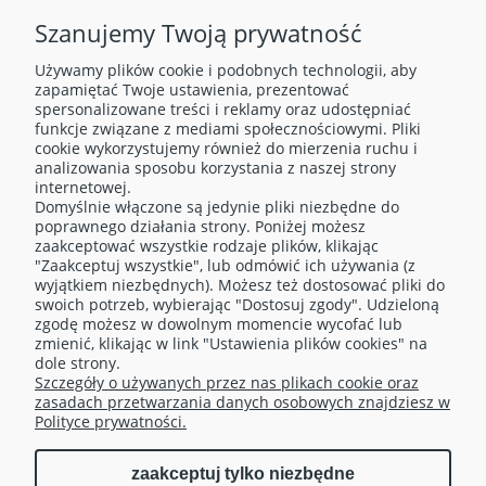
Szanujemy Twoją prywatność
Używamy plików cookie i podobnych technologii, aby
zapamiętać Twoje ustawienia, prezentować
spersonalizowane treści i reklamy oraz udostępniać
funkcje związane z mediami społecznościowymi. Pliki
cookie wykorzystujemy również do mierzenia ruchu i
analizowania sposobu korzystania z naszej strony
internetowej.
Domyślnie włączone są jedynie pliki niezbędne do
O NAS
poprawnego działania strony. Poniżej możesz
zaakceptować wszystkie rodzaje plików, klikając
"Zaakceptuj wszystkie", lub odmówić ich używania (z
OBSŁUGA KLIENTA
wyjątkiem niezbędnych). Możesz też dostosować pliki do
swoich potrzeb, wybierając "Dostosuj zgody". Udzieloną
zgodę możesz w dowolnym momencie wycofać lub
TELEFONY
zmienić, klikając w link "Ustawienia plików cookies" na
dole strony.
Szczegóły o używanych przez nas plikach cookie oraz
MOJE KONTO
zasadach przetwarzania danych osobowych znajdziesz w
Polityce prywatności.
zaakceptuj tylko niezbędne