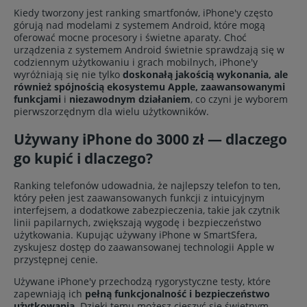
Kiedy tworzony jest ranking smartfonów, iPhone'y często
górują nad modelami z systemem Android, które mogą
oferować mocne procesory i świetne aparaty. Choć
urządzenia z systemem Android świetnie sprawdzają się w
codziennym użytkowaniu i grach mobilnych, iPhone'y
wyróżniają się nie tylko
doskonałą jakością wykonania, ale
również spójnością ekosystemu Apple,
zaawansowanymi
funkcjami
i
niezawodnym działaniem
, co czyni je wyborem
pierwszorzędnym dla wielu użytkowników.
Używany iPhone do 3000 zł — dlaczego
go kupić i dlaczego?
Ranking telefonów udowadnia, że najlepszy telefon to ten,
który pełen jest zaawansowanych funkcji z intuicyjnym
interfejsem, a dodatkowe zabezpieczenia, takie jak czytnik
linii papilarnych, zwiększają wygodę i bezpieczeństwo
użytkowania. Kupując używany iPhone w SmartSfera,
zyskujesz dostęp do zaawansowanej technologii Apple w
przystępnej cenie.
Używane iPhone'y przechodzą rygorystyczne testy, które
zapewniają ich
pełną funkcjonalność i bezpieczeństwo
użytkowania.
Dzięki temu możesz cieszyć się świetnym