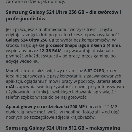
zarówno w dzień, jak i w nocy.
Samsung Galaxy S24 Ultra 256 GB – dla twórców i
profesjonalistów
Jeśli pracujesz z multimediami, tworzysz treści, często
edytujesz zdjęcia lub po prostu chcesz topową wydajność –
Galaxy S24 Ultra 256 GB
to wybór bez kompromisów. W
środku znajduje się
procesor Snapdragon 8 Gen 3 (4 nm)
,
wspierany przez
12 GB RAM
, co gwarantuje doskonałą
płynność w każdej sytuacji – od pracy, przez gaming, po
edycję wideo 4K.
Model Ultra to także większy ekran – aż
6,8" OLED
, który
idealnie sprawdza się przy korzystaniu z zaawansowanych
aplikacji, oglądaniu filmów i pracy w podróży. Bateria
5000
mAh
zapewnia świetną żywotność nawet przy intensywnym
użytkowaniu, a funkcja szybkiego ładowania sprawia, że
telefon szybko wraca do pełnej gotowości.
Aparat główny o rozdzielczości 200 MP
i przedni 12 MP
otwierają nowe możliwości w mobilnej fotografii – od ujęć
nocnych po szczegółowe zdjęcia krajobrazów.
Samsung Galaxy S24 Ultra 512 GB – maksymalna