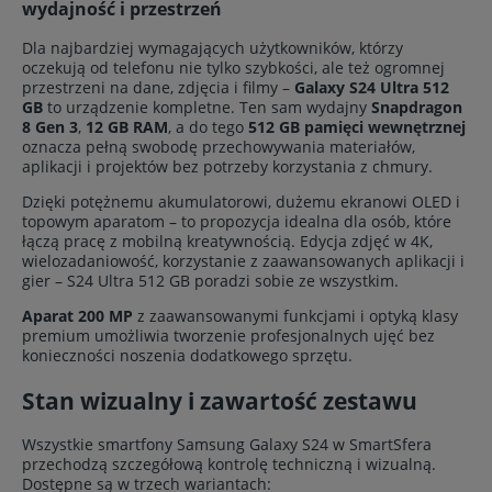
wydajność i przestrzeń
Dla najbardziej wymagających użytkowników, którzy
oczekują od telefonu nie tylko szybkości, ale też ogromnej
przestrzeni na dane, zdjęcia i filmy –
Galaxy S24 Ultra 512
GB
to urządzenie kompletne. Ten sam wydajny
Snapdragon
8 Gen 3
,
12 GB RAM
, a do tego
512 GB pamięci wewnętrznej
oznacza pełną swobodę przechowywania materiałów,
aplikacji i projektów bez potrzeby korzystania z chmury.
Dzięki potężnemu akumulatorowi, dużemu ekranowi OLED i
topowym aparatom – to propozycja idealna dla osób, które
łączą pracę z mobilną kreatywnością. Edycja zdjęć w 4K,
wielozadaniowość, korzystanie z zaawansowanych aplikacji i
gier – S24 Ultra 512 GB poradzi sobie ze wszystkim.
Aparat 200 MP
z zaawansowanymi funkcjami i optyką klasy
premium umożliwia tworzenie profesjonalnych ujęć bez
konieczności noszenia dodatkowego sprzętu.
Stan wizualny i zawartość zestawu
Wszystkie smartfony Samsung Galaxy S24 w SmartSfera
przechodzą szczegółową kontrolę techniczną i wizualną.
Dostępne są w trzech wariantach: