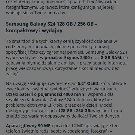
rozmiarem ekranu, pojemnością baterii i możliwościami
fotograficznymi. Sprawdź, która konfiguracja najlepiej
wpisuje się w Twoje potrzeby.
Samsung Galaxy S24 128 GB / 256 GB –
kompaktowy i wydajny
To smartfon dla tych, którzy cenią szybkość działania w
codziennych zadaniach, ale nie potrzebują topowej
specyfikacji foto czy ogromnej pamięci. Samsung Galaxy S24
wyposażony jest w
procesor Exynos 2400
oraz
8 GB RAM
, co
zapewnia płynne działanie aplikacji, przeglądanie internetu,
pracę wielozadaniową i korzystanie z social mediów bez
zacięć.
Na uwagę zasługuje również ekran
6,2" OLED
, który oferuje
żywe kolory i świetną czytelność w każdych warunkach.
Dzięki
baterii o pojemności 4000 mAh
i wsparciu dla
szybkiego ładowania, Galaxy S24 to telefon, który bez
problemu dotrzyma Ci kroku przez cały dzień. Model
dostępny jest w wersjach
128 GB i 256 GB
, więc bez trudu
znajdziesz wariant dopasowany do ilości Twoich danych.
Aparat główny 50 MP
i przedni 12 MP sprawiają, że ten
telefon świetnie radzi sobie w codziennej fotografii –