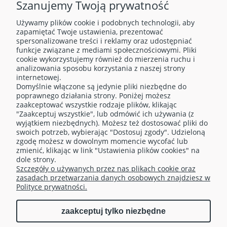
Szanujemy Twoją prywatność
Używamy plików cookie i podobnych technologii, aby
zapamiętać Twoje ustawienia, prezentować
spersonalizowane treści i reklamy oraz udostępniać
funkcje związane z mediami społecznościowymi. Pliki
cookie wykorzystujemy również do mierzenia ruchu i
analizowania sposobu korzystania z naszej strony
internetowej.
Domyślnie włączone są jedynie pliki niezbędne do
O NAS
poprawnego działania strony. Poniżej możesz
zaakceptować wszystkie rodzaje plików, klikając
"Zaakceptuj wszystkie", lub odmówić ich używania (z
OBSŁUGA KLIENTA
wyjątkiem niezbędnych). Możesz też dostosować pliki do
swoich potrzeb, wybierając "Dostosuj zgody". Udzieloną
zgodę możesz w dowolnym momencie wycofać lub
TELEFONY
zmienić, klikając w link "Ustawienia plików cookies" na
dole strony.
Szczegóły o używanych przez nas plikach cookie oraz
MOJE KONTO
zasadach przetwarzania danych osobowych znajdziesz w
Polityce prywatności.
zaakceptuj tylko niezbędne
pokaż pełną wersję strony