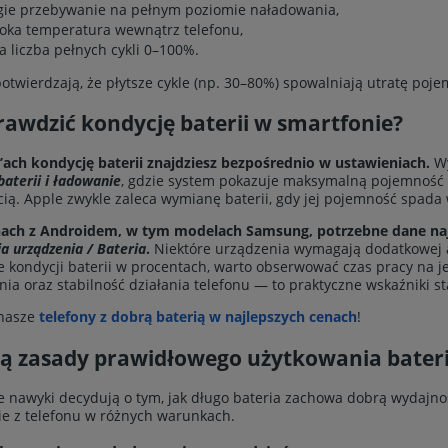
gie przebywanie na pełnym poziomie naładowania,
oka temperatura wewnątrz telefonu,
a liczba pełnych cykli 0–100%.
otwierdzają, że płytsze cykle (np. 30–80%) spowalniają utratę poje
rawdzić kondycję baterii w smartfonie?
ach kondycję baterii znajdziesz bezpośrednio w ustawieniach.
Wy
baterii i ładowanie
, gdzie system pokazuje maksymalną pojemność o
ią. Apple zwykle zaleca wymianę baterii, gdy jej pojemność spada 
nach z Androidem, w tym modelach Samsung, potrzebne dane naj
ja urządzenia / Bateria
.
Niektóre urządzenia wymagają dodatkowej ap
e kondycji baterii w procentach, warto obserwować czas pracy na
ia oraz stabilność działania telefonu — to praktyczne wskaźniki s
nasze
telefony z dobrą baterią w najlepszych cenach
!
są zasady prawidłowego użytkowania baterii
 nawyki decydują o tym, jak długo bateria zachowa dobrą wydajność
ie z telefonu w różnych warunkach.