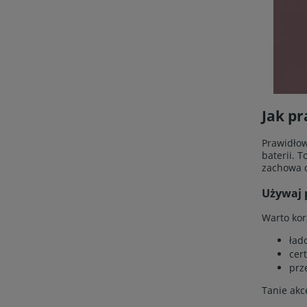
Jak pr
Prawidłow
baterii. 
zachowa d
Używaj 
Warto kor
ład
cer
prz
Tanie akc