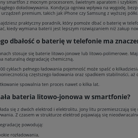
y smartfon z mocnym procesorem, świetnym aparatem i szybkim int
ągłego doładowywania. Kondycja ogniwa wpływa na wygodę, bezpie
 urządzeń premium, takich jak iPhone czy Samsung z wyższej półki
najdziesz praktyczny poradnik, który pomoże dbać o baterię w telef
ć, kiedy wymiana baterii jest lepszym rozwiązaniem niż zakup no
go dbałość o baterię w telefonie ma znacze
nach stosuje się baterie litowo-jonowe lub litowo-polimerowe. Maj
a naturalną degradację chemiczną.
500 cyklach pełnego ładowania pojemność może spaść o kilkadziesi
 koniecznością częstszego ładowania oraz spadkiem stabilności, aż
tkowanie spowalnia ten proces nawet o kilka lat.
iała bateria litowo-jonowa w smartfonie?
kłada się z dwóch elektrod i elektrolitu. Jony litu przemieszczają s
wania. Z czasem w strukturze elektrod pojawiają się nieodwracaln
degradację powodują:
bokie rozładowania,