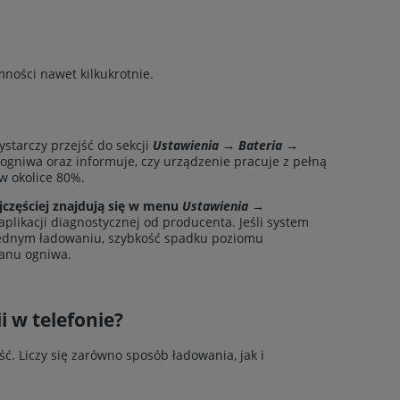
mności nawet kilkukrotnie.
starczy przejść do sekcji
Ustawienia → Bateria →
gniwa oraz informuje, czy urządzenie pracuje z pełną
w okolice 80%.
częściej znajdują się w menu
Ustawienia →
likacji diagnostycznej od producenta. Jeśli system
 jednym ładowaniu, szybkość spadku poziomu
tanu ogniwa.
 w telefonie?
. Liczy się zarówno sposób ładowania, jak i