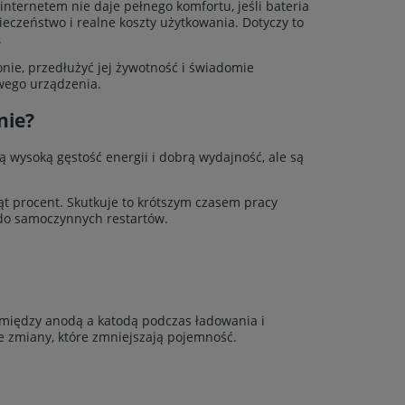
ernetem nie daje pełnego komfortu, jeśli bateria
czeństwo i realne koszty użytkowania. Dotyczy to
.
onie, przedłużyć jej żywotność i świadomie
wego urządzenia.
nie?
ą wysoką gęstość energii i dobrą wydajność, ale są
ąt procent. Skutkuje to krótszym czasem pracy
 do samoczynnych restartów.
ię między anodą a katodą podczas ładowania i
e zmiany, które zmniejszają pojemność.