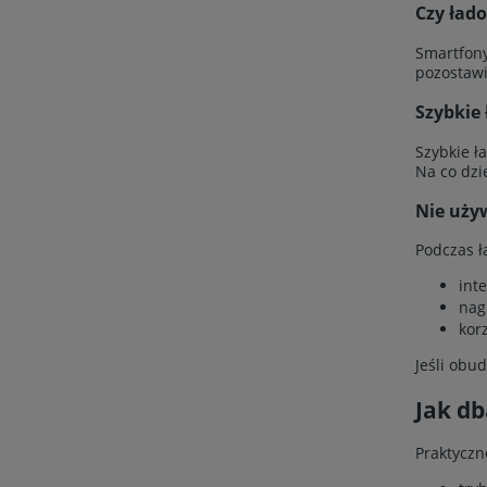
Czy łado
Smartfony
pozostawi
Szybkie 
Szybkie ł
Na co dzi
Nie używ
Podczas ł
int
nag
kor
Jeśli obu
Jak db
Praktyczn