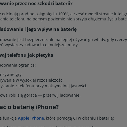
wanie przez noc szkodzi baterii?
 odcinają prąd po osiągnięciu 100%, a część modeli stosuje inteli
anie telefonu na pełnym poziomie nie sprzyja długiemu życiu bater
ładowanie i jego wpływ na baterię
adowanie jest bezpieczne, ale najlepiej używać go wtedy, gdy rzecz
eń wystarczy ładowarka o mniejszej mocy.
aj telefonu jak piecyka
adowania ogranicz:
ensywne gry,
rywanie w wysokiej rozdzielczości,
zystanie z telefonu przy maksymalnej jasności.
dowa robi się gorąca — przerwij ładowanie.
ać o baterię iPhone?
e funkcje
Apple iPhone
, które pomogą Ci w dbaniu i baterię: