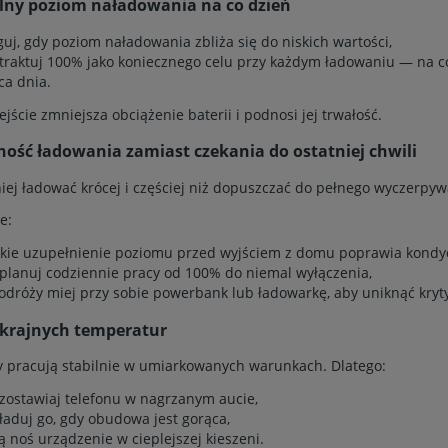
ny poziom naładowania na co dzień
guj, gdy poziom naładowania zbliża się do niskich wartości,
 traktuj 100% jako koniecznego celu przy każdym ładowaniu — na c
ca dnia.
jście zmniejsza obciążenie baterii i podnosi jej trwałość.
ność ładowania zamiast czekania do ostatniej chwili
iej ładować krócej i częściej niż dopuszczać do pełnego wyczerpyw
e:
tkie uzupełnienie poziomu przed wyjściem z domu poprawia kondy
 planuj codziennie pracy od 100% do niemal wyłączenia,
odróży miej przy sobie powerbank lub ładowarkę, aby uniknąć kryt
skrajnych temperatur
 pracują stabilnie w umiarkowanych warunkach. Dlatego:
 zostawiaj telefonu w nagrzanym aucie,
 ładuj go, gdy obudowa jest gorąca,
ą noś urządzenie w cieplejszej kieszeni.