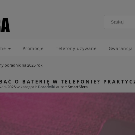
che
Promocje
Telefony używane
Gwarancja
zny poradnik na 2025 rok
DBAĆ O BATERIĘ W TELEFONIE? PRAKTY
5-11-2025
w kategorii:
Poradniki
autor:
SmartSfera