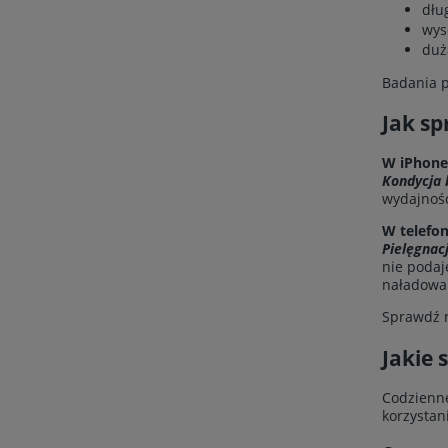
dłu
wys
duż
Badania p
Jak sp
W iPhone’
Kondycja 
wydajnośc
W telefo
Pielęgnac
nie podaj
naładowan
Sprawdź 
Jakie 
Codzienne
korzystan