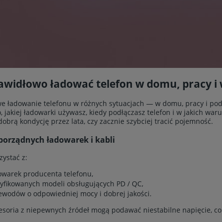
awidłowo ładować telefon w domu, pracy i
e ładowanie telefonu w różnych sytuacjach — w domu, pracy i po
To, jakiej ładowarki używasz, kiedy podłączasz telefon i w jakich wa
obrą kondycję przez lata, czy zacznie szybciej tracić pojemność.
porządnych ładowarek i kabli
zystać z:
owarek producenta telefonu,
tyfikowanych modeli obsługujących PD / QC,
ewodów o odpowiedniej mocy i dobrej jakości.
esoria z niepewnych źródeł mogą podawać niestabilne napięcie, c