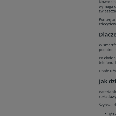
Nowoczesn
wymaga ci
zwłaszcza
Poniżej z
zdecydowa
Dlacze
W smartfo
podatne n
Po około 
telefonu,
Dbałe uży
Jak dz
Bateria s
rozładowy
Szybszą 
głę