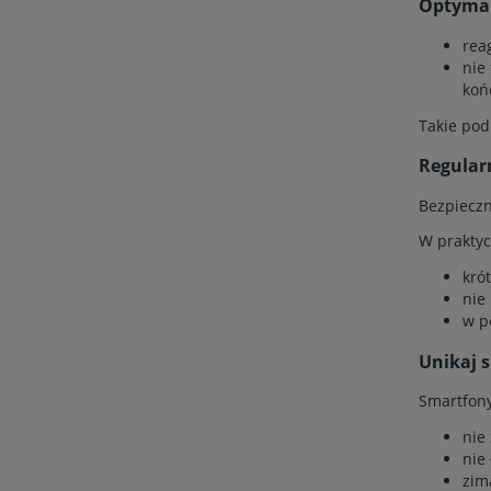
Optymal
rea
nie
koń
Takie pode
Regular
Bezpieczn
W praktyc
kró
nie
w p
Unikaj 
Smartfony
nie
nie
zim