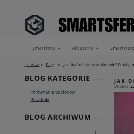
Smartfony
Akcesoria
Smartwat
Jesteś w:
»
Blog
»
Jak dbać o baterię w telefonie? Praktyc
BLOG KATEGORIE
JAK 
Dodano:
2
Porównania telefonów
Poradniki
BLOG ARCHIWUM
1